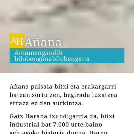
Añana
Amamengandik
b
i
l
o
b
e
n
g
a
n
a
b
i
l
o
b
e
n
g
a
n
a
Añana paisaia bitxi eta erakargarri
batean sortu zen, begirada luzatzea
erraza ez den aurkintza.
Gatz Harana txundigarria da, bitxi
industrial bat 7.000 urte baino
gehiagoko historia duena. Haren