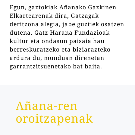
Egun, gaztokiak Añanako Gazkinen
Elkartearenak dira, Gatzagak
deritzona alegia, jabe guztiek osatzen
dutena. Gatz Harana Fundazioak
kultur eta ondasun paisaia hau
berreskuratzeko eta biziarazteko
ardura du, munduan direnetan
garrantzitsuenetako bat baita.
Añana-ren
oroitzapenak