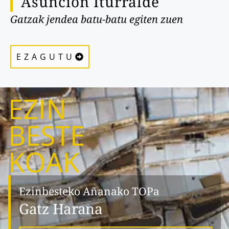
Asunción Iturralde
Gatzak jendea batu-batu egiten zuen
EZAGUTU
EZIN
BESTE
KOAK
Ezinbesteko Añanako TOPa
Gatz Harana