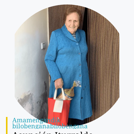
Amamengandik
b
i
l
o
b
e
n
g
a
n
a
b
i
l
o
b
e
n
g
a
n
a