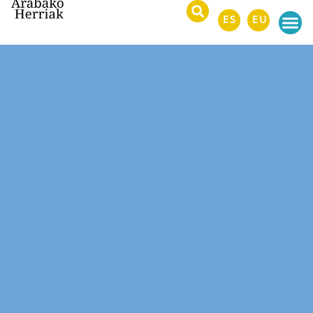
ES
EU