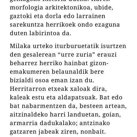
morfologia arkitektonikoa, ubide,
gaztoki eta dorla edo larrainen
sarekuntza herrikoek ondo ezaguna
duten labirintoa da.
Milaka urteko iturburuetatik isurtzen
den gesalerean “urre zuria” erauzi
beharrez herriko hainbat gizon-
emakumeren belaunaldik bere
bizialdi osoa eman izan du.
Herritarron etxeak xaloak dira,
kaleak estu eta aldapatsuak. Bat edo
bat nabarmentzen da, besteen artean,
aitzinaldeko harri landuetan, goian,
armarria dadukalako; antzinako
gatzaren jabeak ziren, nonbait.