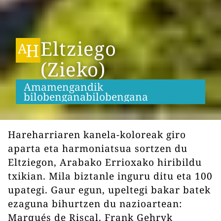
Eltziego
(Zieko)
Amamengandik
b
i
l
o
b
e
n
g
a
n
a
b
i
l
o
b
e
n
g
a
n
a
Hareharriaren kanela-koloreak giro
aparta eta harmoniatsua sortzen du
Eltziegon, Arabako Errioxako hiribildu
txikian. Mila biztanle inguru ditu eta 100
upategi. Gaur egun, upeltegi bakar batek
ezaguna bihurtzen du nazioartean:
Marqués de Riscal. Frank Gehryk