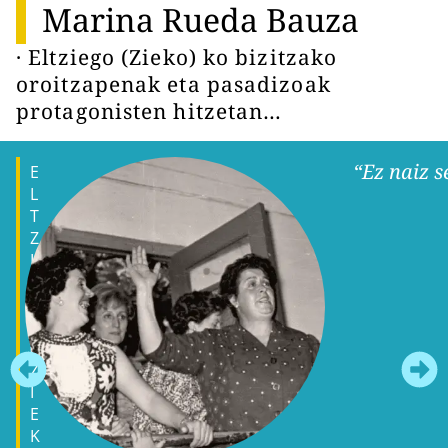
Marina Rueda Bauza
· Eltziego (Zieko) ko bizitzako
oroitzapenak eta pasadizoak
protagonisten hitzetan…
“Ez naiz s
E
L
T
Z
I
E
G
O
(
Z
I
E
K