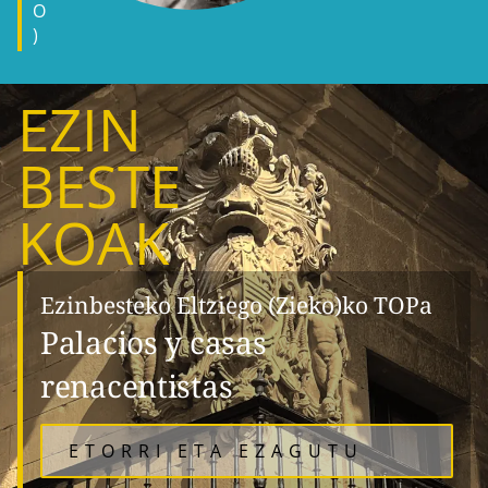
O
)
EZIN
BESTE
KOAK
Ezinbesteko Eltziego (Zieko)ko TOPa
Palacios y casas
renacentistas
ETORRI ETA EZAGUTU