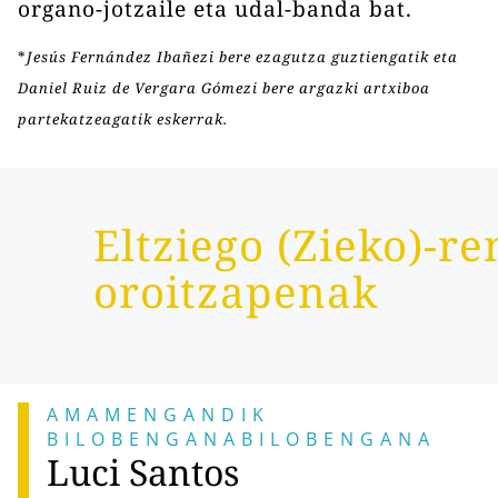
organo-jotzaile eta udal-banda bat.
*
Jesús Fernández Ibañezi bere ezagutza guztiengatik eta
Daniel Ruiz de Vergara Gómezi bere argazki artxiboa
partekatzeagatik eskerrak.
Eltziego (Zieko)-re
oroitzapenak
AMAMENGANDIK
B
I
L
O
B
E
N
G
A
N
A
B
I
L
O
B
E
N
G
A
N
A
Luci Santos