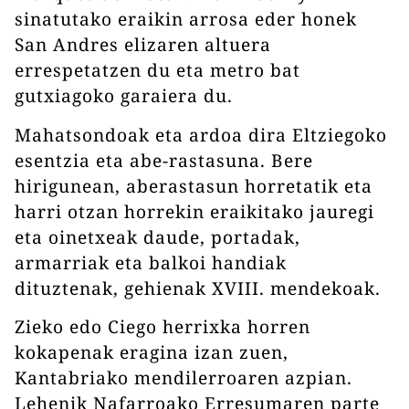
sinatutako eraikin arrosa eder honek
San Andres elizaren altuera
errespetatzen du eta metro bat
gutxiagoko garaiera du.
Mahatsondoak eta ardoa dira Eltziegoko
esentzia eta abe-rastasuna. Bere
hirigunean, aberastasun horretatik eta
harri otzan horrekin eraikitako jauregi
eta oinetxeak daude, portadak,
armarriak eta balkoi handiak
dituztenak, gehienak XVIII. mendekoak.
Zieko edo Ciego herrixka horren
kokapenak eragina izan zuen,
Kantabriako mendilerroaren azpian.
Lehenik Nafarroako Erresumaren parte