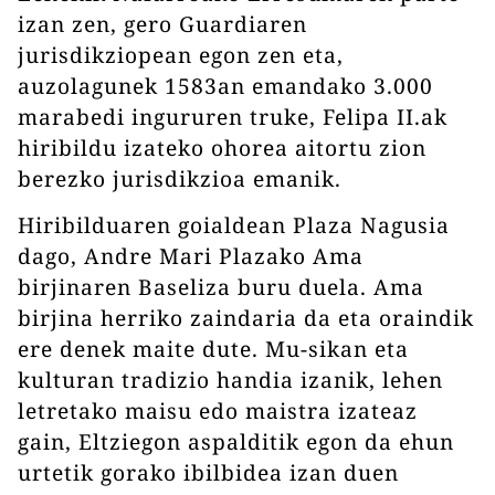
izan zen, gero Guardiaren
jurisdikziopean egon zen eta,
auzolagunek 1583an emandako 3.000
marabedi ingururen truke, Felipa II.ak
hiribildu izateko ohorea aitortu zion
berezko jurisdikzioa emanik.
Hiribilduaren goialdean Plaza Nagusia
dago, Andre Mari Plazako Ama
birjinaren Baseliza buru duela. Ama
birjina herriko zaindaria da eta oraindik
ere denek maite dute. Mu-sikan eta
kulturan tradizio handia izanik, lehen
letretako maisu edo maistra izateaz
gain, Eltziegon aspalditik egon da ehun
urtetik gorako ibilbidea izan duen