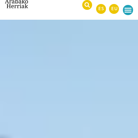
ES
EU