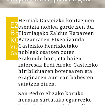
Herriak Gasteizko kontzejuen
EZIN
esentzia noblea gordetzen du,
BESTE
Elorriagako Zaldun Kapareen
KOAK
Batzarraren Etxea izanda.
Gasteizko herrixketako
Vitoria-
nobleek osatzen zuten
Gasteiz
erakunde hori, eta haien
interesak Erdi Aroko Gasteizko
hiribilduaren boterearen eta
eraginaren aurrean babesten
saiatzen ziren.
San Pedro elizako koruko
horman sartutako egurrezko