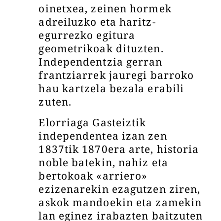
oinetxea, zeinen hormek
adreiluzko eta haritz-
egurrezko egitura
geometrikoak dituzten.
Independentzia gerran
frantziarrek jauregi barroko
hau kartzela bezala erabili
zuten.
Elorriaga Gasteiztik
independentea izan zen
1837tik 1870era arte, historia
noble batekin, nahiz eta
bertokoak «arriero»
ezizenarekin ezagutzen ziren,
askok mandoekin eta zamekin
lan eginez irabazten baitzuten