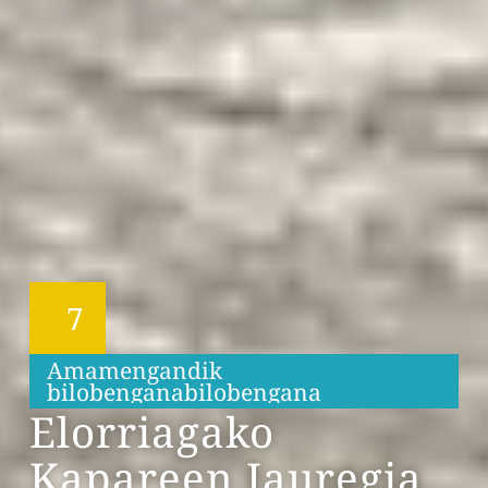
7
Amamengandik
b
i
l
o
b
e
n
g
a
n
a
b
i
l
o
b
e
n
g
a
n
a
Elorriagako
Kapareen Jauregia