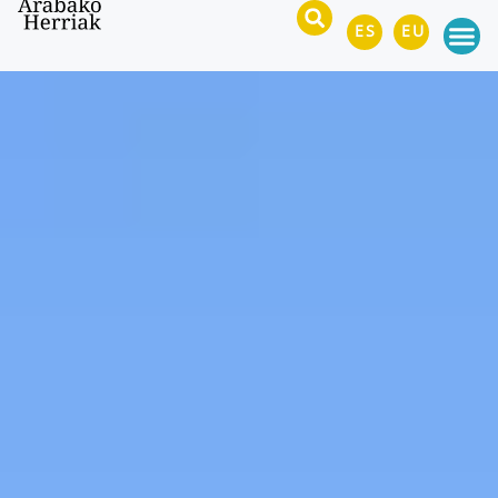
ES
EU