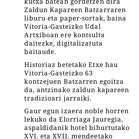
kutxa batean gordetzen dira
Zaldun Kapareen Batzarraren
liburu eta paper-sortak, baina
Vitoria-Gasteizko Udal
Artxiboan ere kontsulta
daitezke, digitalizatuta
baitaude.
Historiaz betetako Etxe hau
Vitoria-Gasteizko 63
kontzejuen Batzarren egoitza
da, antzinako zaldun kapareen
tradizioari jarraiki.
Gaur egun izaera noble horren
lekuko da Elorriaga Jauregia,
aspaldidanik hotel bihurtutako
XVI. eta XVII. mendeetako