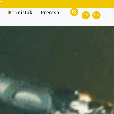
T
e
Kronistak
Prentsa
ES
EU