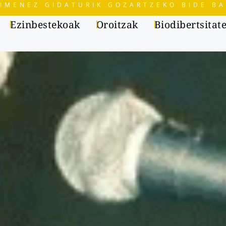
IMENEZ GIDATURIK GOZARTZEKO BIDE BA
Ezinbestekoak
Oroitzak
Biodibertsitat