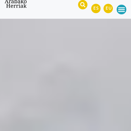
ES
EU