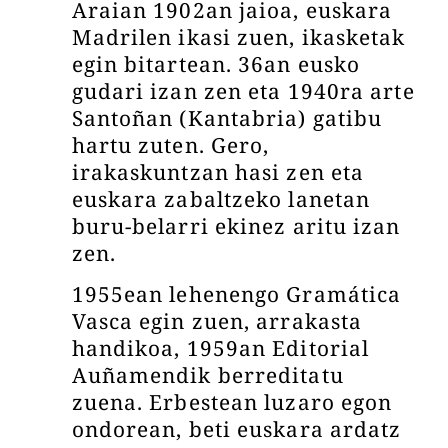
Araian 1902an jaioa, euskara
Madrilen ikasi zuen, ikasketak
egin bitartean. 36an eusko
gudari izan zen eta 1940ra arte
Santoñan (Kantabria) gatibu
hartu zuten. Gero,
irakaskuntzan hasi zen eta
euskara zabaltzeko lanetan
buru-belarri ekinez aritu izan
zen.
1955ean lehenengo Gramática
Vasca egin zuen, arrakasta
handikoa, 1959an Editorial
Auñamendik berreditatu
zuena. Erbestean luzaro egon
ondorean, beti euskara ardatz