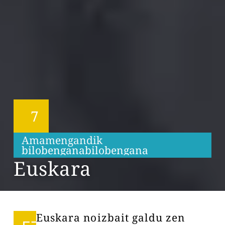
7
Amamengandik
b
i
l
o
b
e
n
g
a
n
a
b
i
l
o
b
e
n
g
a
n
a
Euskara
Euskara noizbait galdu zen