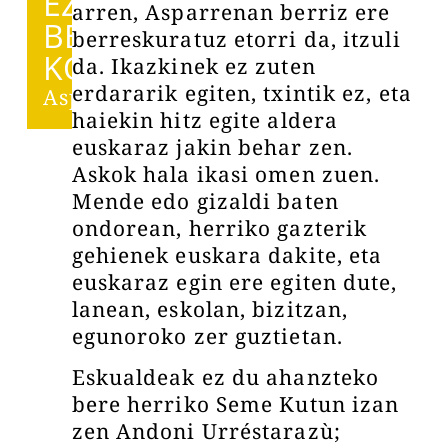
EZIN
arren, Asparrenan berriz ere
BESTE
berreskuratuz etorri da, itzuli
KOAK
da. Ikazkinek ez zuten
erdararik egiten, txintik ez, eta
Asparrena
haiekin hitz egite aldera
euskaraz jakin behar zen.
Askok hala ikasi omen zuen.
Mende edo gizaldi baten
ondorean, herriko gazterik
gehienek euskara dakite, eta
euskaraz egin ere egiten dute,
lanean, eskolan, bizitzan,
egunoroko zer guztietan.
Eskualdeak ez du ahanzteko
bere herriko Seme Kutun izan
zen Andoni Urréstarazù;