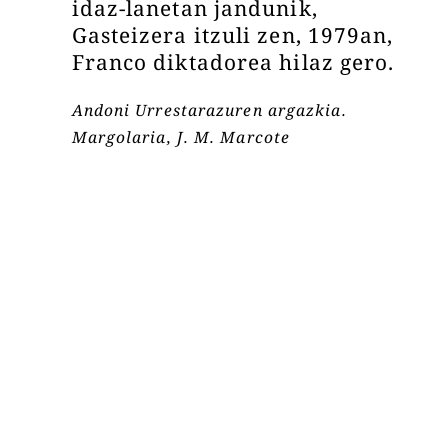
idaz-lanetan jandunik,
Gasteizera itzuli zen, 1979an,
Franco diktadorea hilaz gero.
Andoni Urrestarazuren argazkia.
Margolaria, J. M. Marcote