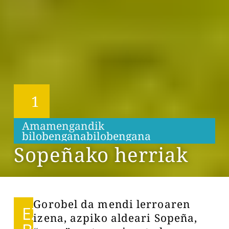
1
Amamengandik
b
i
l
o
b
e
n
g
a
n
a
b
i
l
o
b
e
n
g
a
n
a
Sopeñako herriak
Gorobel da mendi lerroaren
EZIN
izena, azpiko aldeari Sopeña,