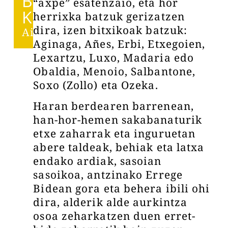
BESTE
“axpe” esatenzaio, eta hor
KOAK
herrixka batzuk gerizatzen
dira, izen bitxikoak batzuk:
Aiara
Aginaga, Añes, Erbi, Etxegoien,
Lexartzu, Luxo, Madaria edo
Obaldia, Menoio, Salbantone,
Soxo (Zollo) eta Ozeka.
Haran berdearen barrenean,
han-hor-hemen sakabanaturik
etxe zaharrak eta inguruetan
abere taldeak, behiak eta latxa
endako ardiak, sasoian
sasoikoa, antzinako Errege
Bidean gora eta behera ibili ohi
dira, alderik alde aurkintza
osoa zeharkatzen duen erret-