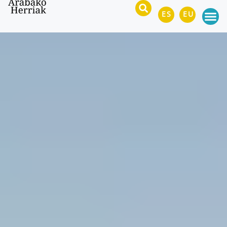
ES
EU