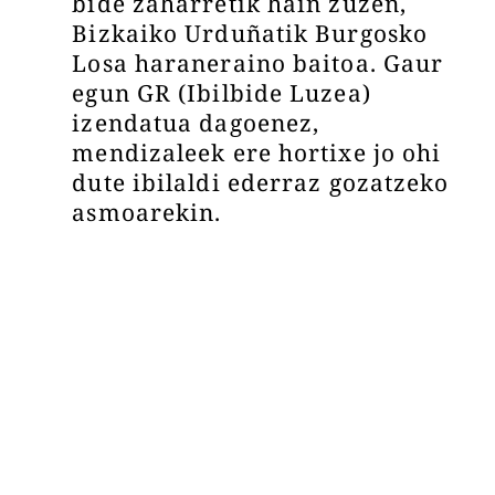
bide zaharretik hain zuzen,
Bizkaiko Urduñatik Burgosko
Losa haraneraino baitoa. Gaur
egun GR (Ibilbide Luzea)
izendatua dagoenez,
mendizaleek ere hortixe jo ohi
dute ibilaldi ederraz gozatzeko
asmoarekin.