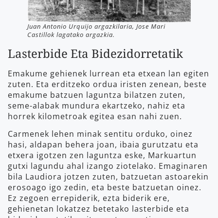
Juan Antonio Urquijo argazkilaria, Jose Mari
Castillok lagatako argazkia.
Lasterbide Eta Bidezidorretatik
Emakume gehienek lurrean eta etxean lan egiten
zuten. Eta erditzeko ordua iristen zenean, beste
emakume batzuen laguntza bilatzen zuten,
seme-alabak mundura ekartzeko, nahiz eta
horrek kilometroak egitea esan nahi zuen.
Carmenek lehen minak sentitu orduko, oinez
hasi, aldapan behera joan, ibaia gurutzatu eta
etxera igotzen zen laguntza eske, Markuartun
gutxi lagundu ahal izango ziotelako. Emaginaren
bila Laudiora jotzen zuten, batzuetan astoarekin
erosoago igo zedin, eta beste batzuetan oinez.
Ez zegoen errepiderik, ezta biderik ere,
gehienetan lokatzez betetako lasterbide eta