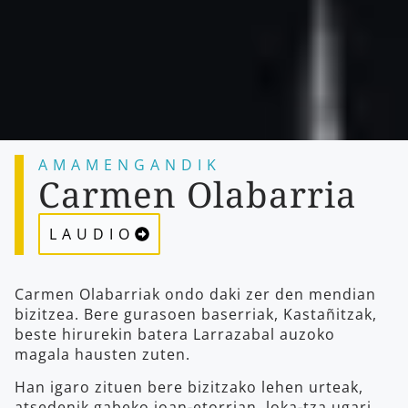
AMAMENGANDIK
B
I
L
O
B
E
N
G
A
N
A
Carmen Olabarria
LAUDIO
Carmen Olabarriak ondo daki zer den mendian
bizitzea. Bere gurasoen baserriak, Kastañitzak,
beste hirurekin batera Larrazabal auzoko
magala hausten zuten.
Han igaro zituen bere bizitzako lehen urteak,
atsedenik gabeko joan-etorrian, loka-tza ugari