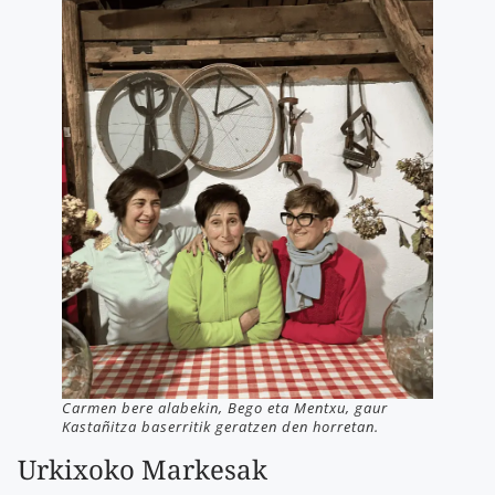
Carmen bere alabekin, Bego eta Mentxu, gaur
Kastañitza baserritik geratzen den horretan.
Urkixoko Markesak