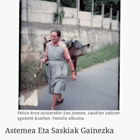
Felisa Arza astoarekin San Joanen, Laudion saltzen
egotetik bueltan. Familia albuma.
Astemea Eta Saskiak Gainezka