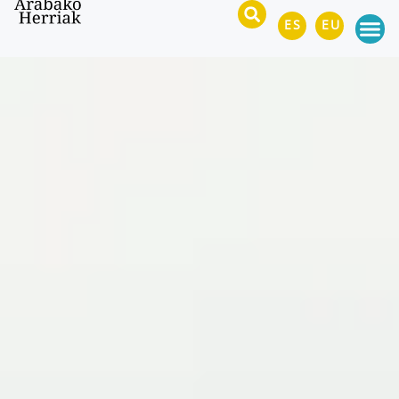
ES
EU