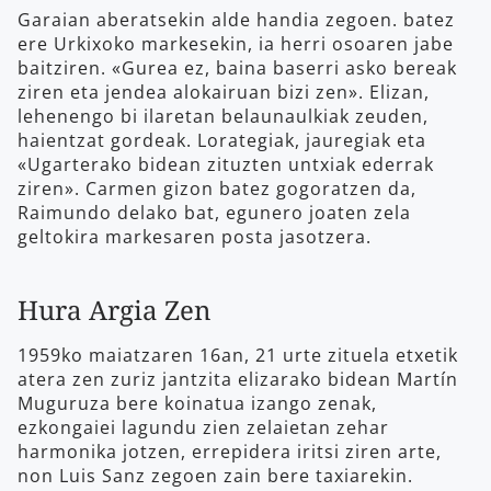
Garaian aberatsekin alde handia zegoen. batez
ere Urkixoko markesekin, ia herri osoaren jabe
baitziren. «Gurea ez, baina baserri asko bereak
ziren eta jendea alokairuan bizi zen». Elizan,
lehenengo bi ilaretan belaunaulkiak zeuden,
haientzat gordeak. Lorategiak, jauregiak eta
«Ugarterako bidean zituzten untxiak ederrak
ziren». Carmen gizon batez gogoratzen da,
Raimundo delako bat, egunero joaten zela
geltokira markesaren posta jasotzera.
Hura Argia Zen
1959ko maiatzaren 16an, 21 urte zituela etxetik
atera zen zuriz jantzita elizarako bidean Martín
Muguruza bere koinatua izango zenak,
ezkongaiei lagundu zien zelaietan zehar
harmonika jotzen, errepidera iritsi ziren arte,
non Luis Sanz zegoen zain bere taxiarekin.