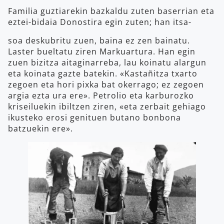
Familia guztiarekin bazkaldu zuten baserrian eta
eztei-bidaia Donostira egin zuten; han itsa-
soa deskubritu zuen, baina ez zen bainatu.
Laster bueltatu ziren Markuartura. Han egin
zuen bizitza aitaginarreba, lau koinatu alargun
eta koinata gazte batekin. «Kastañitza txarto
zegoen eta hori pixka bat okerrago; ez zegoen
argia ezta ura ere». Petrolio eta karburozko
kriseiluekin ibiltzen ziren, «eta zerbait gehiago
ikusteko erosi genituen butano bonbona
batzuekin ere».