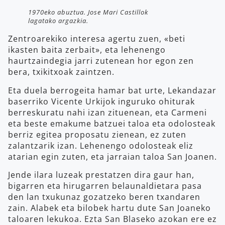
1970eko abuztua. Jose Mari Castillok
lagatako argazkia.
Zentroarekiko interesa agertu zuen, «beti
ikasten baita zerbait», eta lehenengo
haurtzaindegia jarri zutenean hor egon zen
bera, txikitxoak zaintzen.
Eta duela berrogeita hamar bat urte, Lekandazar
baserriko Vicente Urkijok inguruko ohiturak
berreskuratu nahi izan zituenean, eta Carmeni
eta beste emakume batzuei taloa eta odolosteak
berriz egitea proposatu zienean, ez zuten
zalantzarik izan. Lehenengo odolosteak eliz
atarian egin zuten, eta jarraian taloa San Joanen.
Jende ilara luzeak prestatzen dira gaur han,
bigarren eta hirugarren belaunaldietara pasa
den lan txukunaz gozatzeko beren txandaren
zain. Alabek eta bilobek hartu dute San Joaneko
taloaren lekukoa. Ezta San Blaseko azokan ere ez