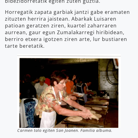
bidezidorretatik egiten zuten guztia.
Horregatik zapata garbiak jantzi gabe eramaten
zituzten herrira jaistean. Abarkak Luisaren
patioan geratzen ziren, kuartel zaharraren
aurrean, gaur egun Zumalakarregi hiribidean,
berriro etxera igotzen ziren arte, lur bustiaren
tarte beretatik.
Carmen talo egiten San Joanen. Familia albuma.