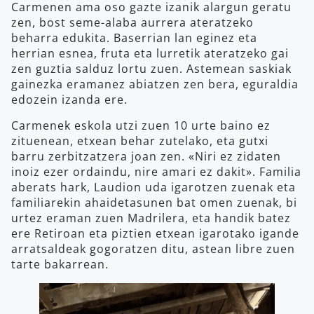
Carmenen ama oso gazte izanik alargun geratu
zen, bost seme-alaba aurrera ateratzeko
beharra edukita. Baserrian lan eginez eta
herrian esnea, fruta eta lurretik ateratzeko gai
zen guztia salduz lortu zuen. Astemean saskiak
gainezka eramanez abiatzen zen bera, eguraldia
edozein izanda ere.
Carmenek eskola utzi zuen 10 urte baino ez
zituenean, etxean behar zutelako, eta gutxi
barru zerbitzatzera joan zen. «Niri ez zidaten
inoiz ezer ordaindu, nire amari ez dakit». Familia
aberats hark, Laudion uda igarotzen zuenak eta
familiarekin ahaidetasunen bat omen zuenak, bi
urtez eraman zuen Madrilera, eta handik batez
ere Retiroan eta piztien etxean igarotako igande
arratsaldeak gogoratzen ditu, astean libre zuen
tarte bakarrean.