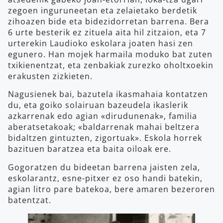
zegoen inguruneetan eta zelaietako berdetik
zihoazen bide eta bidezidorretan barrena. Bera
6 urte besterik ez zituela aita hil zitzaion, eta 7
urterekin Laudioko eskolara joaten hasi zen
egunero. Han mojek harmaila moduko bat zuten
txikienentzat, eta zenbakiak zurezko oholtxoekin
erakusten zizkieten.
Nagusienek bai, bazutela ikasmahaia kontatzen
du, eta goiko solairuan bazeudela ikaslerik
azkarrenak edo agian «dirudunenak», familia
aberatsetakoak; «baldarrenak mahai beltzera
bidaltzen gintuzten, zigortuak». Eskola horrek
bazituen baratzea eta baita oiloak ere.
Gogoratzen du bideetan barrena jaisten zela,
eskolarantz, esne-pitxer ez oso handi batekin,
agian litro pare batekoa, bere amaren bezeroren
batentzat.