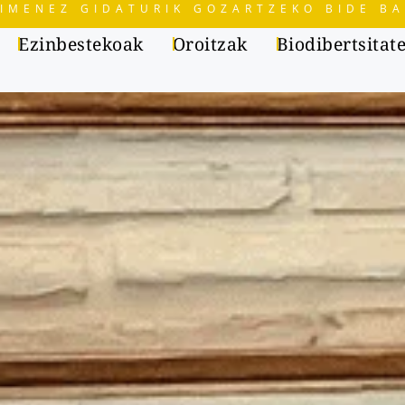
IMENEZ GIDATURIK GOZARTZEKO BIDE BA
Ezinbestekoak
Oroitzak
Biodibertsitat