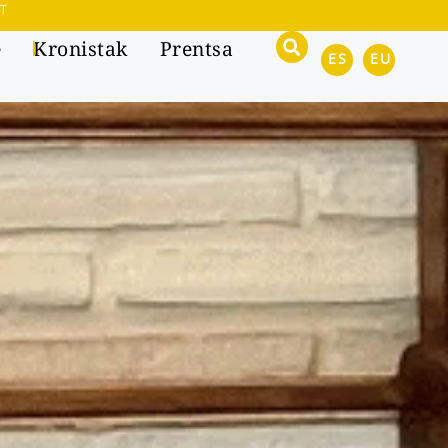
T
e
Kronistak
Prentsa
ES
EU