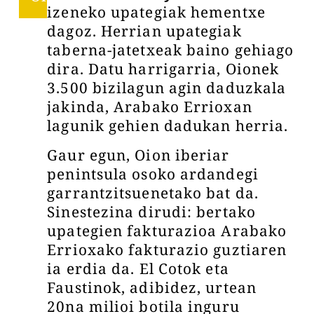
izeneko upategiak hementxe
dagoz. Herrian upategiak
taberna-jatetxeak baino gehiago
dira. Datu harrigarria, Oionek
3.500 bizilagun agin daduzkala
jakinda, Arabako Errioxan
lagunik gehien dadukan herria.
Gaur egun, Oion iberiar
penintsula osoko ardandegi
garrantzitsuenetako bat da.
Sinestezina dirudi: bertako
upategien fakturazioa Arabako
Errioxako fakturazio guztiaren
ia erdia da. El Cotok eta
Faustinok, adibidez, urtean
20na milioi botila inguru