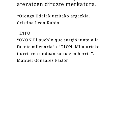
ateratzen dituzte merkatura.
*Oiongo Udalak utzitako argazkia.
Cristina Leon Rubio
+INFO
“OYÓN El pueblo que surgió junto a la
fuente milenaria” / “OION. Mila urteko
iturriaren ondoan sortu zen herria”.
Manuel González Pastor