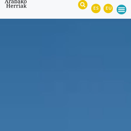
ES
EU