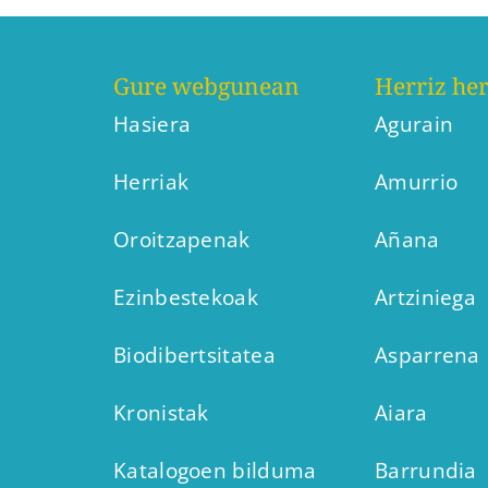
Gure webgunean
Herriz her
Hasiera
Agurain
Herriak
Amurrio
Oroitzapenak
Añana
Ezinbestekoak
Artziniega
Biodibertsitatea
Asparrena
Kronistak
Aiara
Katalogoen bilduma
Barrundia