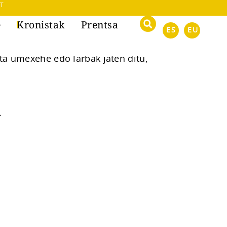
T
e
Kronistak
Prentsa
ES
EU
eta umexehe edo larbak jaten ditu,
.