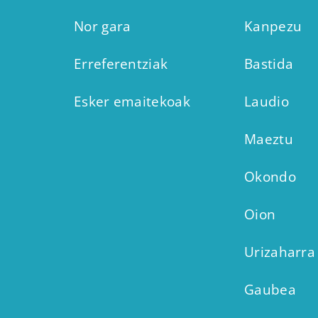
Nor gara
Kanpezu
Erreferentziak
Bastida
Esker emaitekoak
Laudio
Maeztu
Okondo
Oion
Urizaharra
Gaubea