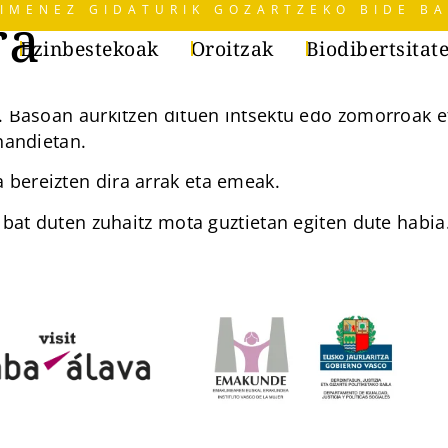
IMENEZ GIDATURIK GOZARTZEKO BIDE BA
ra
Ezinbestekoak
Oroitzak
Biodibertsitat
a. Basoan aurkitzen dituen intsektu edo zomorroak 
 handietan.
 bereizten dira arrak eta emeak.
n bat duten zuhaitz mota guztietan egiten dute habia