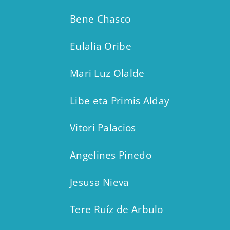
Bene Chasco
Eulalia Oribe
Mari Luz Olalde
Libe eta Primis Alday
Vitori Palacios
Angelines Pinedo
Jesusa Nieva
Tere Ruíz de Arbulo