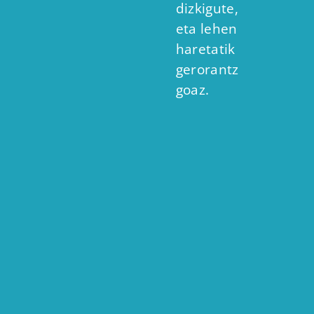
dizkigute,
eta lehen
haretatik
gerorantz
goaz.