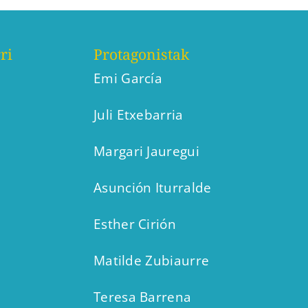
ri
Protagonistak
Emi García
Juli Etxebarria
Margari Jauregui
Asunción Iturralde
Esther Cirión
Matilde Zubiaurre
Teresa Barrena