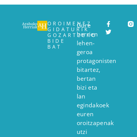
OROIMENEZ
Gure
GIDATURIK
herrien
GOZARTZEKO
BIDE
lehen-
BAT
geroa
protagonisten
bitartez,
bertan
bizi eta
lan
egindakoek
euren
oroitzapenak
utzi